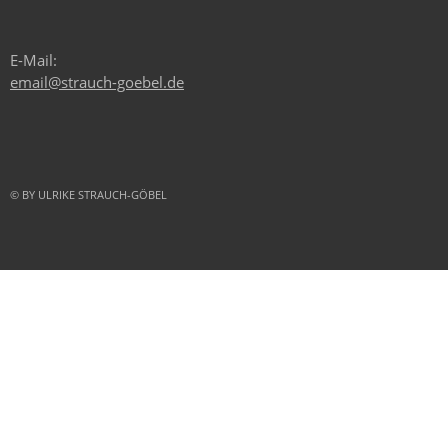
E-Mail:
email@strauch-goebel.de
© BY ULRIKE STRAUCH-GÖBEL